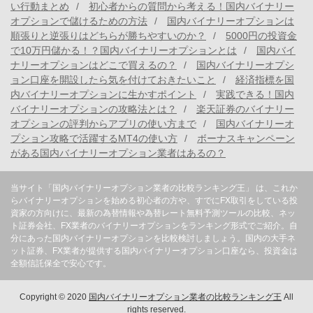
い行動まとめ
初心者からの質問から考える！国内バイナリー
オプションで儲けるための方法
国内バイナリーオプションは
順張りと逆張りはどちらが勝ちやすいのか？
5000円の投資金
で10万円儲かる！？国内バイナリーオプションとは
国内バイ
ナリーオプションはどこで買えるの？
国内バイナリーオプシ
ョン口座を開設したら気を付けておきたいこと
経済指標を国
内バイナリーオプションに生かすポイント
実践できる！国内
バイナリーオプションの攻略法とは？
楽天証券のバイナリー
オプションの評判からアプリの使い方まで
国内バイナリーオ
プション攻略で活躍するMT4の使い方
ボーナスキャンペーン
がある国内バイナリーオプション業者はあるの？
当サイト「国内バイナリーオプション業者の比較ランキング王」 は、これか
らバイナリーオプションを始める初心者の方や、すでにFX取引をしている投
資家の方向けに、最新の為替情報や為替レート無料予測ツールの比較、ネッ
ト証券会社、FX業者のバイナリーオプションをランキング形式でご紹介。自
分にあった国内バイナリーオプションを比較検討しましょう。国内の大手ネ
ット証券、FX業者が提供する国内バイナリーオプション口座なら、投資金は
全額信託保全で安心です。
Copyright © 2020
国内バイナリーオプション業者の比較ランキング王
All
rights reserved.