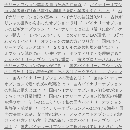
ナリーオプション業者を選ぶための注意点
バイナリーオプシ
ョン業者選びは自己責任の範囲で適切な業者をえらぶこと
バ
イナリーオプションの基本
バイナリの語源は0か1
古代ギ
リシャの世界からあったオプション取引
バイナリーオプショ
ンのビギナーズラック
バイナリーでは決まり通りに必ずチケ
ット購入
モバイルバイナリーに欠かせないLAN環境
3分で
わかる！バイナリーオプションの始め方とやり方
国内バイナ
リーオプションとは？
２０１６年の為替相場の展望は？
オプション戦略の正しい使い方
ボラティリティを理解するこ
とがバイナリーオプションには重要
有名ブロガーさんはバイ
ナリーオプションの売りが得意
国内バイナリーオプションな
のに海外より高い資金効率！その名はノックアウト・オプション
国内バイナリーオプションの税金とは？
国内バイナリー
オプションで勝つための戦略とは
国内バイナリーオプション
の利益と損失とは？
国内バイナリーオプション初心者が知っ
ておくべき経済指標
国内バイナリーオプション投資家の仲間
を増やす
初心者に伝えたい！私の国内バイナリーオプション
失敗例・成功例
バイナリーオプションとFXにおける海外と国
内の法律・規制、安全性の違い
ノックアウトオプションの評
判・やり方と始め方！話題の新しい国内バイナリーオプションと
は？
国内バイナリーオプションで負け続けているときにした