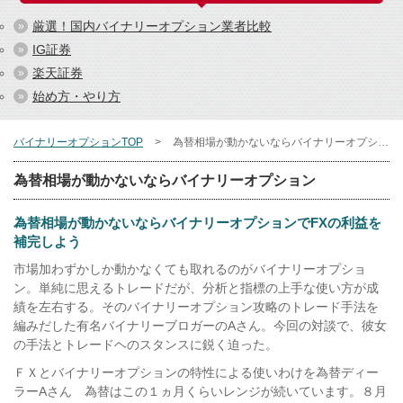
厳選！国内バイナリーオプション業者比較
IG証券
楽天証券
始め方・やり方
バイナリーオプションTOP
為替相場が動かないならバイナリーオプション
為替相場が動かないならバイナリーオプション
為替相場が動かないならバイナリーオプションでFXの利益を
補完しよう
市場加わずかしか動かなくても取れるのがバイナリーオプショ
ン。単純に思えるトレードだが、分析と指標の上手な使い方が成
績を左右する。そのバイナリーオプション攻略のトレード手法を
編みだした有名バイナリーブロガーのAさん。今回の対談で、彼女
の手法とトレードヘのスタンスに鋭く迫った。
ＦＸとバイナリーオプションの特性による使いわけを為替ディー
ラーAさん 為替はこの１ヵ月くらいレンジが続いています。８月