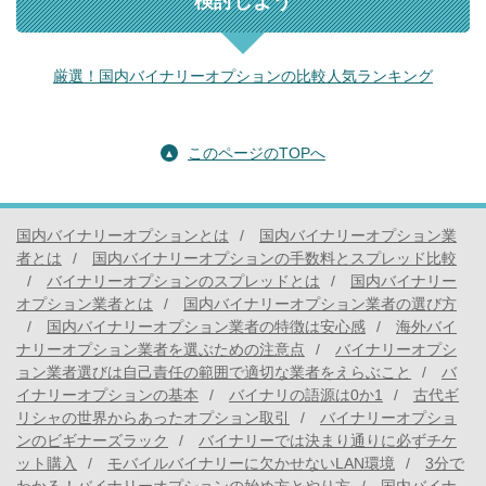
検討しよう
厳選！国内バイナリーオプションの比較人気ランキング
このページのTOPへ
国内バイナリーオプションとは
国内バイナリーオプション業
者とは
国内バイナリーオプションの手数料とスプレッド比較
バイナリーオプションのスプレッドとは
国内バイナリー
オプション業者とは
国内バイナリーオプション業者の選び方
国内バイナリーオプション業者の特徴は安心感
海外バイ
ナリーオプション業者を選ぶための注意点
バイナリーオプシ
ョン業者選びは自己責任の範囲で適切な業者をえらぶこと
バ
イナリーオプションの基本
バイナリの語源は0か1
古代ギ
リシャの世界からあったオプション取引
バイナリーオプショ
ンのビギナーズラック
バイナリーでは決まり通りに必ずチケ
ット購入
モバイルバイナリーに欠かせないLAN環境
3分で