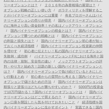
わかる！バイナリーオプションの始め方とやり方
国内バイナ
リーオプションとは？
２０１６年の為替相場の展望は？
オプション戦略の正しい使い方
ボラティリティを理解するこ
とがバイナリーオプションには重要
有名ブロガーさんはバイ
ナリーオプションの売りが得意
国内バイナリーオプションな
のに海外より高い資金効率！その名はノックアウト・オプション
国内バイナリーオプションの税金とは？
国内バイナリー
オプションで勝つための戦略とは
国内バイナリーオプション
の利益と損失とは？
国内バイナリーオプション初心者が知っ
ておくべき経済指標
国内バイナリーオプション投資家の仲間
を増やす
初心者に伝えたい！私の国内バイナリーオプション
失敗例・成功例
バイナリーオプションとFXにおける海外と国
内の法律・規制、安全性の違い
ノックアウトオプションの評
判・やり方と始め方！話題の新しい国内バイナリーオプションと
は？
国内バイナリーオプションで負け続けているときにした
い行動まとめ
初心者からの質問から考える！国内バイナリー
オプションで儲けるための方法
国内バイナリーオプションは
順張りと逆張りはどちらが勝ちやすいのか？
5000円の投資金
で10万円儲かる！？国内バイナリーオプションとは
国内バイ
ナリーオプションはどこで買えるの？
国内バイナリーオプシ
ョン口座を開設したら気を付けておきたいこと
経済指標を国
内バイナリーオプションに生かすポイント
実践できる！国内