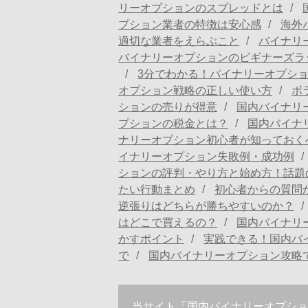
リーオプションのスプレッドとは
プション業者の特徴は安心感
海外
適切な業者をえらぶこと
バイナリ
バイナリーオプションのビギナーズラ
3分でわかる！バイナリーオプシ
オプション戦略の正しい使い方
ボ
ションの売りが得意
国内バイナリ
プションの税金とは？
国内バイナ
ナリーオプション初心者が知っておく
イナリーオプション失敗例・成功例
ションの評判・やり方と始め方！話題
たい行動まとめ
初心者からの質問
逆張りはどちらが勝ちやすいのか？
はどこで買えるの？
国内バイナリ
かすポイント
実践できる！国内バ
で
国内バイナリーオプション攻略で
当サイト「国内バイナリーオプショ