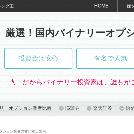
HOME
始
キング王
厳選！国内バイナリーオプ
投資金は安心
有名で人気
だからバイナリー投資家は、誰もが
リーオプション業者比較
IG証券
楽天証券
始
プション業者の甘い宣伝文句