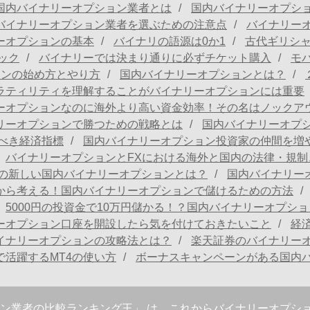
国内バイナリーオプション業者とは
国内バイナリーオプシ
バイナリーオプション業者を選ぶための注意点
バイナリー
ーオプションの基本
バイナリの語源は0か1
古代ギリシ
ック
バイナリーでは決まり通りに必ずチケット購入
モ
ョンの始め方とやり方
国内バイナリーオプションとは？
ラティリティを理解することがバイナリーオプションには重要
ーオプションなのに海外より高い資金効率！その名はノックア
リーオプションで勝つための戦略とは
国内バイナリーオプ
べき経済指標
国内バイナリーオプション投資家の仲間を増
バイナリーオプションとFXにおける海外と国内の法律・規制
の新しい国内バイナリーオプションとは？
国内バイナリー
から考える！国内バイナリーオプションで儲けるための方法
5000円の投資金で10万円儲かる！？国内バイナリーオプシ
ーオプション口座を開設したら気を付けておきたいこと
経
イナリーオプションの攻略法とは？
楽天証券のバイナリー
活躍するMT4の使い方
ボーナスキャンペーンがある国内
ン業者の比較ランキング王」 は、これからバイナリーオプシ