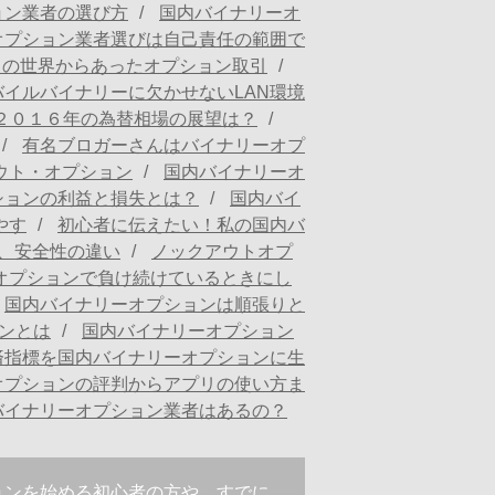
ョン業者の選び方
国内バイナリーオ
オプション業者選びは自己責任の範囲で
ャの世界からあったオプション取引
バイルバイナリーに欠かせないLAN環境
２０１６年の為替相場の展望は？
有名ブロガーさんはバイナリーオプ
ウト・オプション
国内バイナリーオ
ションの利益と損失とは？
国内バイ
やす
初心者に伝えたい！私の国内バ
、安全性の違い
ノックアウトオプ
オプションで負け続けているときにし
国内バイナリーオプションは順張りと
ョンとは
国内バイナリーオプション
済指標を国内バイナリーオプションに生
オプションの評判からアプリの使い方ま
バイナリーオプション業者はあるの？
ョンを始める初心者の方や、すでに