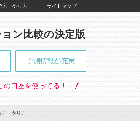
め方・やり方
サイトマップ
ション比較の決定版
予測情報が充実
この口座を使ってる！
め方・やり方