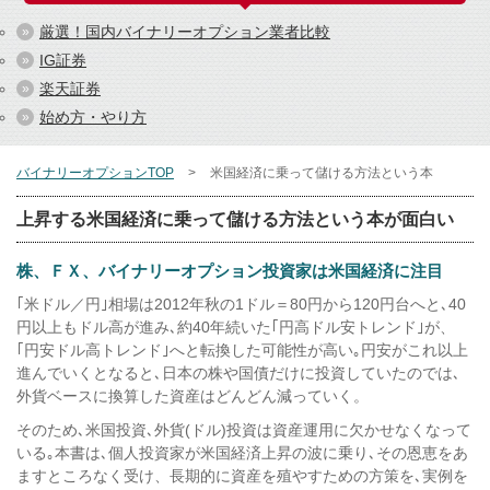
厳選！国内バイナリーオプション業者比較
IG証券
楽天証券
始め方・やり方
バイナリーオプションTOP
米国経済に乗って儲ける方法という本
上昇する米国経済に乗って儲ける方法という本が面白い
株、ＦＸ、バイナリーオプション投資家は米国経済に注目
｢米ドル／円｣相場は2012年秋の1ドル＝80円から120円台へと､40
円以上もドル高が進み､約40年続いた｢円高ドル安トレンド｣が、
｢円安ドル高トレンド｣へと転換した可能性が高い｡円安がこれ以上
進んでいくとなると､日本の株や国債だけに投資していたのでは､
外貨ベースに換算した資産はどんどん減っていく。
そのため､米国投資､外貨(ドル)投資は資産運用に欠かせなくなって
いる｡本書は､個人投資家が米国経済上昇の波に乗り､その恩恵をあ
ますところなく受け、長期的に資産を殖やすための方策を､実例を