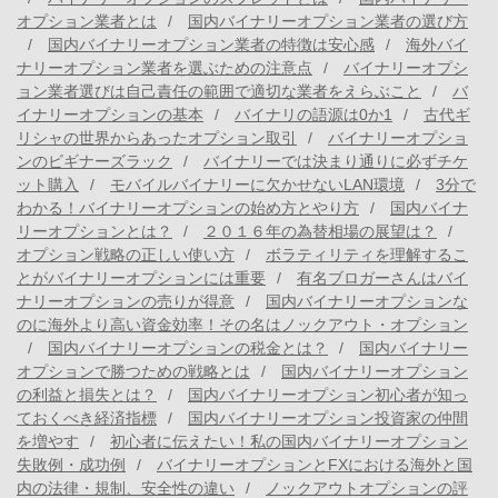
オプション業者とは
国内バイナリーオプション業者の選び方
国内バイナリーオプション業者の特徴は安心感
海外バイ
ナリーオプション業者を選ぶための注意点
バイナリーオプシ
ョン業者選びは自己責任の範囲で適切な業者をえらぶこと
バ
イナリーオプションの基本
バイナリの語源は0か1
古代ギ
リシャの世界からあったオプション取引
バイナリーオプショ
ンのビギナーズラック
バイナリーでは決まり通りに必ずチケ
ット購入
モバイルバイナリーに欠かせないLAN環境
3分で
わかる！バイナリーオプションの始め方とやり方
国内バイナ
リーオプションとは？
２０１６年の為替相場の展望は？
オプション戦略の正しい使い方
ボラティリティを理解するこ
とがバイナリーオプションには重要
有名ブロガーさんはバイ
ナリーオプションの売りが得意
国内バイナリーオプションな
のに海外より高い資金効率！その名はノックアウト・オプション
国内バイナリーオプションの税金とは？
国内バイナリー
オプションで勝つための戦略とは
国内バイナリーオプション
の利益と損失とは？
国内バイナリーオプション初心者が知っ
ておくべき経済指標
国内バイナリーオプション投資家の仲間
を増やす
初心者に伝えたい！私の国内バイナリーオプション
失敗例・成功例
バイナリーオプションとFXにおける海外と国
内の法律・規制、安全性の違い
ノックアウトオプションの評