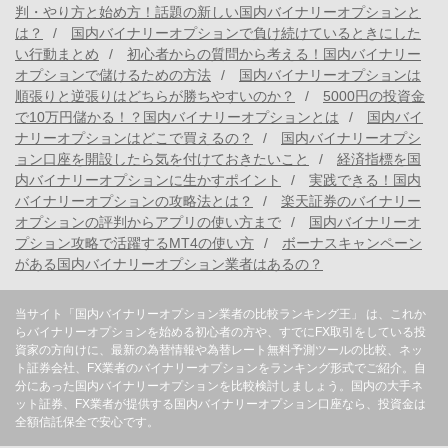
判・やり方と始め方！話題の新しい国内バイナリーオプションと
は？
国内バイナリーオプションで負け続けているときにした
い行動まとめ
初心者からの質問から考える！国内バイナリー
オプションで儲けるための方法
国内バイナリーオプションは
順張りと逆張りはどちらが勝ちやすいのか？
5000円の投資金
で10万円儲かる！？国内バイナリーオプションとは
国内バイ
ナリーオプションはどこで買えるの？
国内バイナリーオプシ
ョン口座を開設したら気を付けておきたいこと
経済指標を国
内バイナリーオプションに生かすポイント
実践できる！国内
バイナリーオプションの攻略法とは？
楽天証券のバイナリー
オプションの評判からアプリの使い方まで
国内バイナリーオ
プション攻略で活躍するMT4の使い方
ボーナスキャンペーン
がある国内バイナリーオプション業者はあるの？
当サイト「国内バイナリーオプション業者の比較ランキング王」 は、これか
らバイナリーオプションを始める初心者の方や、すでにFX取引をしている投
資家の方向けに、最新の為替情報や為替レート無料予測ツールの比較、ネッ
ト証券会社、FX業者のバイナリーオプションをランキング形式でご紹介。自
分にあった国内バイナリーオプションを比較検討しましょう。国内の大手ネ
ット証券、FX業者が提供する国内バイナリーオプション口座なら、投資金は
全額信託保全で安心です。