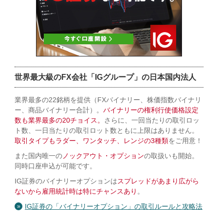
世界最大級のFX会社「IGグループ」の日本国内法人
業界最多の22銘柄を提供（FXバイナリー、株価指数バイナリ
ー、商品バイナリー合計）。
バイナリーの権利行使価格設定
数も業界最多の20チョイス。
さらに、一回当たりの取引ロッ
ト数、一日当たりの取引ロット数ともに上限はありません。
取引タイプもラダー、ワンタッチ、レンジの3種類
をご用意！
また国内唯一の
ノックアウト・オプション
の取扱いも開始。
同時口座申込が可能です。
IG証券のバイナリーオプションは
スプレッドがあまり広がら
ないから雇用統計時は特にチャンスあり
。
IG証券の「バイナリーオプション」の取引ルールと攻略法