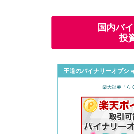
国内バイ
投
王道のバイナリーオプシ
楽天証券「ら