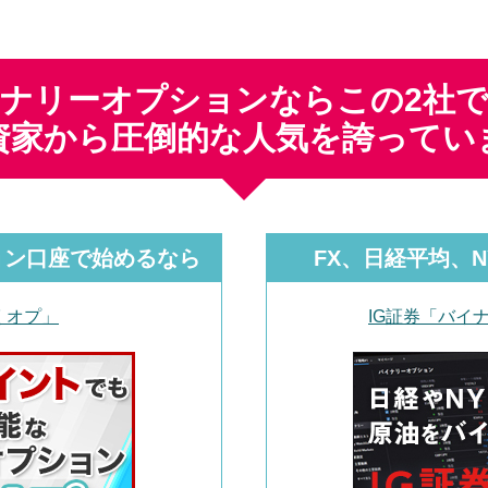
ナリーオプションならこの2社
資家から圧倒的な人気を誇ってい
ョン口座で始めるなら
FX、日経平均、
くオプ」
IG証券「バイ