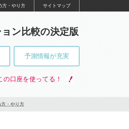
め方・やり方
サイトマップ
ション比較の決定版
予測情報が充実
この口座を使ってる！
め方・やり方